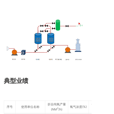
典型业绩
折合纯氧产量
使用单位地
序号
使用单位名称
氧气浓度(%)
3
(NM
/h)