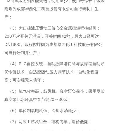
LIX制氧吸附剂性能先进，使用量少，使用寿命长；该吸
附剂为成都华西化工科技股份有限公司自行研制并生
产；
（3）大口径液压驱动三偏心全金属扭矩程控蝶阀：
200万次开关无泄漏，开关时间≤2秒，最大口径可达
DN1600。该程控蝶阀为成都华西化工科技股份有限公
司自行研制并生产；
（4）PLC自控系统：自动故障塔切除与故障塔自动寻
优恢复技术，自适应随动压力调节技术；自动化程度
高；可实现无人值守；
（5）氧气收率高，鼓风机、真空泵负荷小；采用罗茨
真空泵比水环真空泵节能20～30%；
（6）单位制氧电耗低、冷却水消耗少；
（7）两床工艺及组合，结构简单，造价低廉；