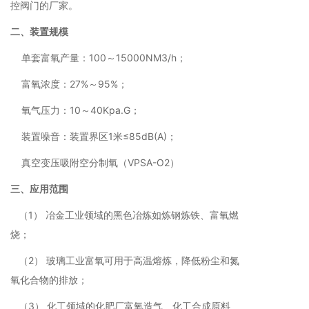
控阀门的厂家。
二、装置规模
单套富氧产量：100～15000NM3/h；
富氧浓度：27%～95%；
氧气压力：10～40Kpa.G；
装置噪音：装置界区1米≤85dB(A)；
真空变压吸附空分制氧（VPSA-O2）
三、应用范围
（1） 冶金工业领域的黑色冶炼如炼钢炼铁、富氧燃
烧；
（2） 玻璃工业富氧可用于高温熔炼，降低粉尘和氮
氧化合物的排放；
（3） 化工领域的化肥厂富氧造气、化工合成原料