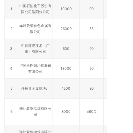
中国石油化工股份有
1
10000
90
限公司洛阳分公司
赤峰云铜有色金属有
2
26000
85
限公司
中信环境技术（广
3
600
90
州）有限公司
卢阿拉巴铜冶炼股份
4
18000
90
卢阿拉巴
有限公司
5
丹棱县金厦熔块厂
1500
90
谦比希铜冶炼有限公
赞比亚谦比
6
8000
≥90%
司
谦比希铜冶炼有限公
赞比亚谦比