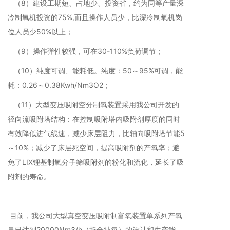
（8）建设工期短、占地少、投资省，约为同等产量深
冷制氧机投资的75%,而且操作人员少，比深冷制氧机岗
位人员少50%以上；
（9）操作弹性较强，可在30-110%负荷调节；
（10）纯度可调、能耗低。纯度：50～95%可调，能
耗：0.26～0.38Kwh/Nm3O2；
（11）大型变压吸附空分制氧装置采用我公司开发的
径向流吸附塔结构：在控制吸附塔内吸附剂厚度的同时
有效降低进气线速，减少床层阻力，比轴向吸附塔节能5
～10%；减少了床层死空间，提高吸附剂的产氧率；避
免了LIX锂基制氧分子筛吸附剂的粉化和流化，延长了吸
附剂的寿命。
目前，我公司大型真空变压吸附制富氧装置单系列产氧
量已达到20000Nm3/h（折合纯氧）的设计和生产能