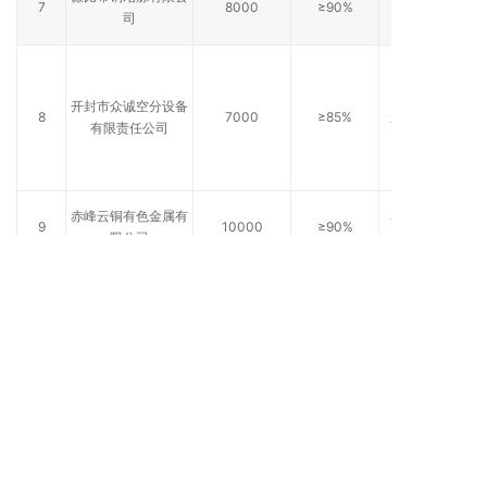
7
8000
≥90%
司
开封市众诚空分设备
8
7000
≥85%
新疆鄯善县
有限责任公司
赤峰云铜有色金属有
赤峰锦山工
9
10000
≥90%
限公司
业园区
广东正鹏生物质能源
10
400
≥80%
广州金兰
科技有限公司
上一篇：变压吸附制氮
下一篇：变压吸附脱碳