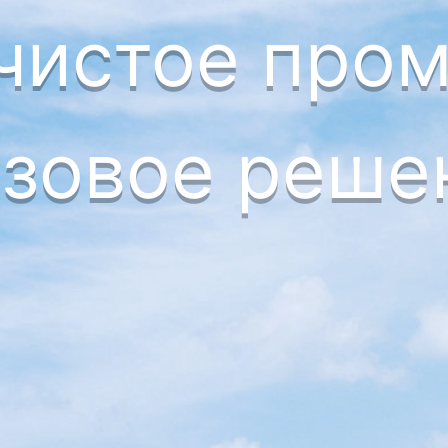
 чистое про
азовое реше