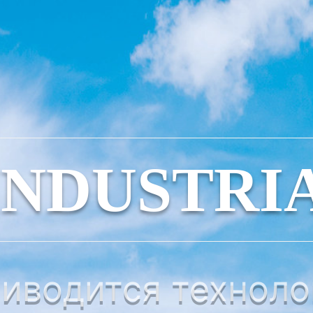
INDUSTRI
иводится техноло