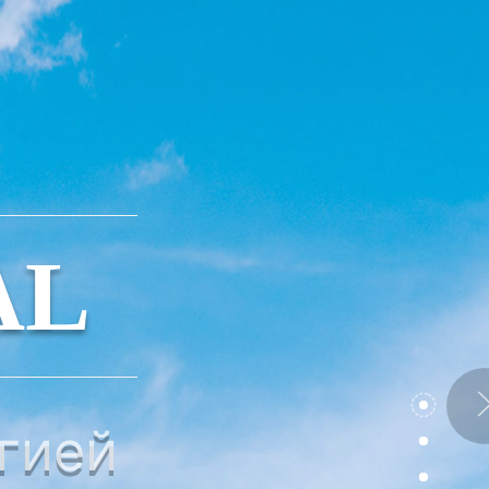
AL
гией