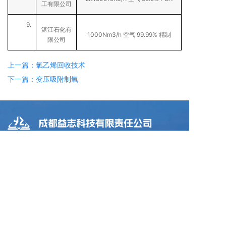
工有限公司
9.
湛江石化有
1000Nm3/h
99.99%
空气
精制
限公司
上一篇：氯乙烯回收技术
下一篇：变压吸附制氧
联系方式
电话：
028-86198011(总机)
邮箱：hxhg@hxhg.cn
传真：028-86198015
地址：成都市金牛区金周路595号财智国际1栋13层